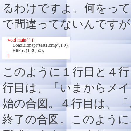
るわけですよ。何をって
で間違ってないんですが
void main( ) {
LoadBitmap("test1.bmp",1,0);
BltFast(1,30,50);
}
このように１行目と４行
行目は、「いまからメイ
始の合図。４行目は、「
終了の合図。このように