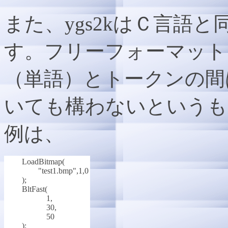
また、ygs2kはＣ言語
す。フリーフォーマット
（単語）とトークンの間
いても構わないというも
例は、
LoadBitmap(
"test1.bmp",1,0
);
BltFast(
1,
30,
50
);