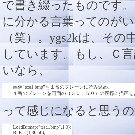
で書き綴ったものです。
に分かる言葉ってのがい
（笑）。ygs2kは、そ
しています。もし、Ｃ言
いなら、
画像"test1.bmp"を１番のプレーンに読み込め。
１番のプレーンを画面の（３０，５０）の座標に描画せ
って感じになると思うので
LoadBitmap("test1.bmp",1,0);
BltFast(1,30,50);