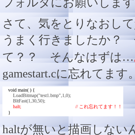
フォルダにお願いします
さて、気をとりなおしてyg
うまく行きましたか？ 
て？？ そんなはずは…
gamestart.cに忘れ
void main( ) {
LoadBitmap("test1.bmp",1,0);
BltFast(1,30,50);
halt; // これ忘れてます！！
}
haltが無いと描画しな