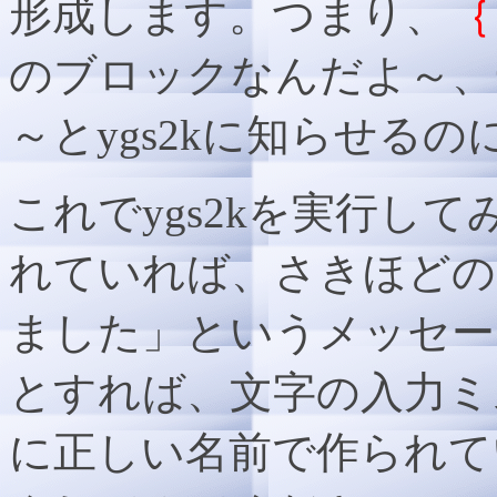
形成します。つまり、
｛
のブロックなんだよ～、
～とygs2kに知らせる
これでygs2kを実行し
れていれば、さきほどの
ました」というメッセー
とすれば、文字の入力ミス、g
に正しい名前で作られて