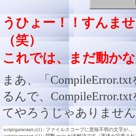
うひょー！！すんませ
（笑）
これでは、まだ動かな
まあ、「CompileErro
るんで、CompileErro
てやろうじゃありません
script/gamestart.c(1) : ファイルスコープに意味不明の文字が...
script/gamestart.c(1) : 関数 main が未解決です（実体が