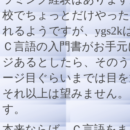
校でちょっとだけやった
れるようですが、ygs2
Ｃ言語の入門書がお手元
ジあるとしたら、そのう
ージ目ぐらいまでは目を
それ以上は望みません。と
す。
本来ならば、Ｃ言語をま