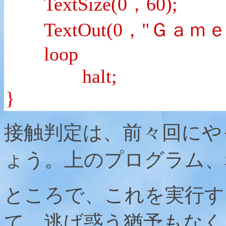
TextSize(0，60);
TextOut(0，"Ｇａｍｅ
loop
halt;
}
接触判定は、前々回にや
ょう。上のプログラム、
ところで、これを実行す
て、逃げ惑う猶予もなく