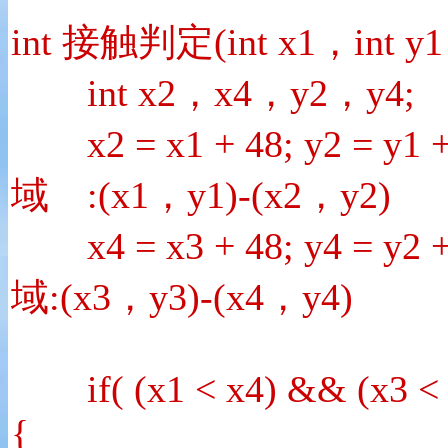
int 接触判定(int x1，int y1，
int x2，x4，y2，y4;
x2 = x1 + 48; y2 =
域 :(x1，y1)-(x2，y2)
x4 = x3 + 48; y4 
域:(x3，y3)-(x4，y4)
if( (x1 < x4) && (x3 < x
{