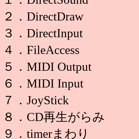
２．DirectDraw
３．DirectInput
４．FileAccess
５．MIDI Output
６．MIDI Input
７．JoyStick
８．CD再生がらみ
９．timerまわり