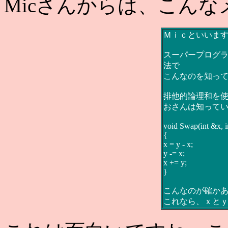
Micさんからは、こん
Ｍｉｃといいま
スーパープログ
法で
こんなのを知っ
排他的論理和を
おさんは知って
void Swap(int &x, i
{
x = y - x;
y -= x;
x += y;
}
こんなのが確か
これなら、ｘと