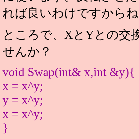
れば良いわけですからね
ところで、XとYとの交
せんか？
void Swap(int& x,int &y){
x = x^y;
y = x^y;
x = x^y;
}