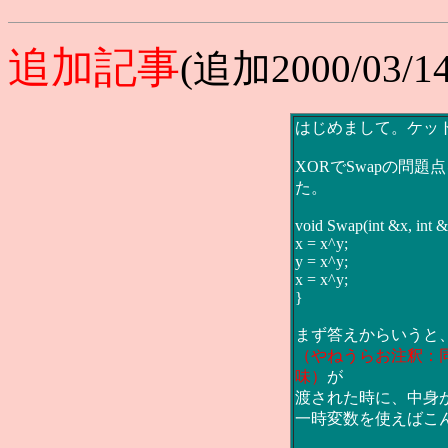
追加記事
(追加2000/03/1
はじめまして。ケッ
XORでSwapの問
た。
void Swap(int &x, int 
x = x^y;
y = x^y;
x = x^y;
}
まず答えからいうと、
（やねうらお注釈：
味）
が
渡された時に、中身
一時変数を使えばこ