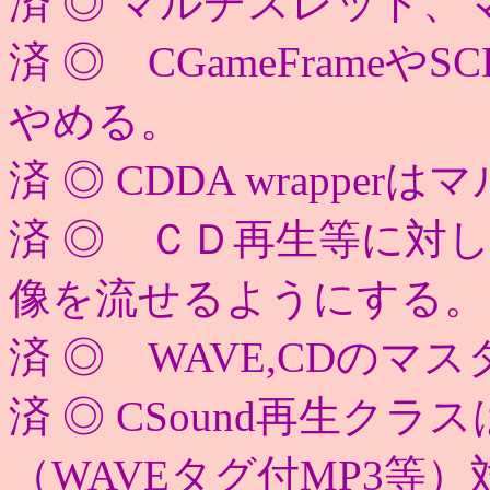
済 ◎ マルチスレッド
済 ◎ CGameFrame
やめる。
済 ◎ CDDA wrapp
済 ◎ ＣＤ再生等に対
像を流せるようにする。
済 ◎ WAVE,CDの
済 ◎ CSound再生ク
（WAVEタグ付MP3等）