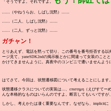
もう！師匠てば
「そうですよ。それですよ。
……（やねうらお、しばし沈黙）……
……（二人、しばし沈黙）……
……（二人、ずっと沈黙）……
ガチャン！
とりあえず、電話を黙って切り、この番号を番号拒否する以
ージ見て、yaneSDK2ndの掲示板とかに間違って女装の
かけてきませんように。真夜中のコンビニで遭いませんよう
はてさて。今回は、状態遷移図について考えることにします
状態遷移クラスについての実装は…、επιστημη（えぴすて
んな本格的なものはいらんのですよ。断言してもいいですが
しかし、考えかたは凄く重要なんです。なぜなら、implic