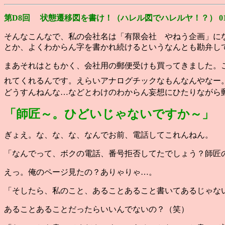
第D8回 状態遷移図を書け！（ハレル図でハレルヤ！？） 01/0
そんなこんなで、私の会社名は「有限会社 やねう企画」に
とか、よくわからん字を書かれ続けるというなんとも勘弁し
まあそれはともかく、会社用の郵便受けも買ってきました。
れてくれるんです。えらいアナログチックなもんなんやなー
どうすんねんな…などとわけのわからん妄想にひたりながら
「師匠～。ひどいじゃないですか～」
ぎょえ。な、な、な、なんでお前、電話してこれんねん。
「なんでって、ボクの電話、番号拒否してたでしょう？師匠
えっ。俺のページ見たの？ありゃりゃ…。
「そしたら、私のこと、あることあること書いてあるじゃな
あることあることだったらいいんでないの？（笑）