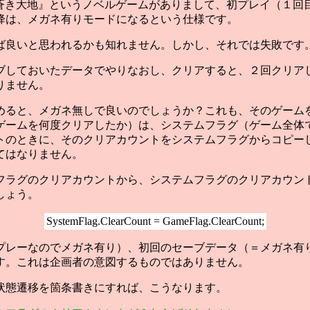
『蒼き大地』というノベルゲームがありまして、初プレイ（１
降は、メガネ有りモードになるという仕様です。
ば良いと思われるかも知れません。しかし、それでは失敗です
ブしておいたデータでやりなおし、クリアすると、２回クリア
りません。
めると、メガネ無しで良いのでしょうか？これも、そのゲーム
ゲームを何度クリアしたか）は、システムフラグ（ゲーム全体
トのときに、そのクリアカウントをシステムフラグからコピー
てはなりません。
フラグのクリアカウントから、システムフラグのクリアカウン
しょう。
SystemFlag.ClearCount = GameFlag.ClearCount;
プレーなのでメガネ有り）、初回のセーブデータ（＝メガネ有
す。これは企画者の意図するものではありません。
状態遷移を箇条書きにすれば、こうなります。