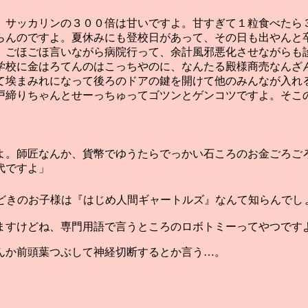
。サッカリンの３００倍は甘いですよ。甘すぎて１粒食べたら
らんのですよ。夏休みにも登校日があって、その日も出やんと
、ごほごほ言いながら病院行って、余計風邪悪化させながらも
学校に金はろてんのはこっちやのに、なんたる殿様商売なんざ
て埃まみれになって後ろのドアの鍵を開けて他のみんなが入れ
戸締りちゃんとせーっちゅってゴツンとゲンコツですよ。そこ
よ。師匠なんか、貨幣でゆうたらでっかい石ころのお金ごろご
代ですよ」
どきのお子様は『はじめ人間ギャートルズ』なんて知らんでし
ますけどね、専門用語で言うところのロボトミーってやつです
んか前頭葉つぶして神経切断するとか言う…。