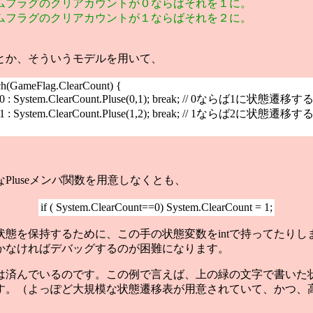
ムフラグのクリアカウントが０ならばそれを１に。
ムフラグのクリアカウントが１ならばそれを２に。
とか、そういうモデルを用いて、
ch(GameFlag.ClearCount) {
e 0 : System.ClearCount.Pluse(0,1); break; // 0ならば1に状態遷移
e 1 : System.ClearCount.Pluse(1,2); break; // 1ならば2に状態遷移
luseメンバ関数を用意しなくとも、
if ( System.ClearCount==0) System.ClearCount = 1;
態を保持するために、この手の状態変数をintで持ってたりしま
かなければデバッグするのが困難になります。
は済んでいるのです。この例で言えば、上の緑の文字で書いた
す。（よっぽど大規模な状態遷移表が用意されていて、かつ、