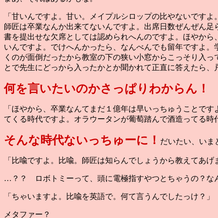
「甘いんですよ。甘い。メイプルシロップの比やないですよ
師匠は卒業なんか出来てないんですよ。出席日数ぜんぜん足
書を提出せな欠席としては認められへんのですよ。ほやから
いんですよ。でけへんかったら、なんべんでも留年ですよ。
くのが面倒だったから教室の下の狭い小窓からこっそり入っ
とで先生にどっから入ったかとか聞かれて正直に答えたら、
何を言いたいのかさっぱりわからん！
「ほやから、卒業なんてまだ１億年は早いっちゅうことです
てくる時代ですよ。オラウータンが葡萄踏んで酒造ってる時
そんな時代ないっちゅーに！
だいたい、いま
「比喩ですよ。比喩。師匠は知らんでしょうから教えてあげ
…？？ ロボトミーって、頭に電極指すやつとちゃうの？な
「ちゃいますよ。比喩を英語で。何て言うんでしたっけ？」
メタファー？