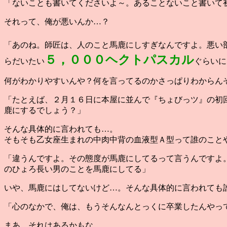
「ないことも書いてくださいよ～。あることないこと書いて
それって、俺が悪いんか…？
「あのね。師匠は、人のこと馬鹿にしすぎなんですよ。悪い
５，０００ヘクトパスカル
らだいたい
ぐらいに
何がわかりやすいんや？何を言ってるのかさっぱりわからん
「たとえば、２月１６日に本屋に並んで『ちょびっツ』の初
鹿にするでしょう？」
そんな具体的に言われても…。
そもそも乙女座生まれの中肉中背の血液型Ａ型って誰のこと
「違うんですよ。その態度が馬鹿にしてるって言うんですよ
のひょろ長い男のことを馬鹿にしてる」
いや、馬鹿にはしてないけど…。そんな具体的に言われても
「心のなかで、俺は、もうそんなんとっくに卒業したんやっ
まあ、それはあるかもな。