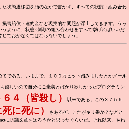
した状態遷移図を頭のなかで書かず、すべての状態・組み合わ
、損害賠償・違約金など現実的な問題が浮上してきます。うっ
いうように、状態×刺激の組み合わせをすべて挙げればいいだ
銘じておかなくてはならないでしょう。
めてである。いままで、１００万ヒット踏みましたとかメール
にも嬉しいので自分にご褒美とばかり欲しかったプログラミン
５６４（皆殺し）
以来である。この３７５６
に死に死に）
もあるぞ。これがキリ番か？などと
rnetに抗議文章を送ろうかと思ったぐらいだ。それ以来、やね