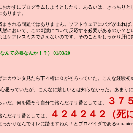
におかずにプログラムしようとしたり、あるいは、きっちりと
にあります。
済まされる問題ではありません。ソフトウェアにバグが出れば
状態において、この刺激について反応する必要があるのか？と
れはケアレスミスでさえないのです。そのことをしっかり肝に
必要なんか！？） 01/03/20
げにカウンタ見たら下４桁に０がそろっていた。こんな経験初
内心思っていたが、こんなに嬉しいとは知らなかった。あまり
３７
らいだ。何を隠そう自分で踏んだキリ番としては、
４２４２４２（死
踏んだキリ番としては、
かりなんでオレに踏ますねん！とプロバイダであるsun-inte