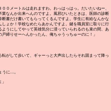
３００メートルは走れますわ。わっはっはっ。だいたいねー、
卒業なんか出来へんのですよ。風邪ひいたときは、医師の診断
診断書だけ書いてもらってくるんですよ。学生に有給なんかな
んしょか！学校なめたらあかんですよ。鍵を職員室に取りに行
るようにしてやって英雄気分に浸っていられるのも束の間、あ
の戸締りせーへんかったん、俺ちゃうっちゅーのに！」
ろ転がして歩いて、ギャーっと大声出したらそれ固まって降っ
ょうに…。
よ」