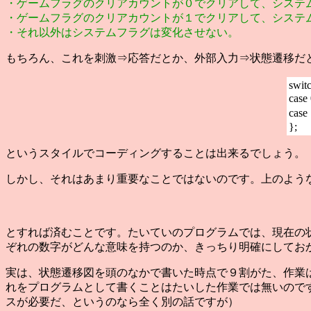
・ゲームフラグのクリアカウントが０でクリアして、システ
・ゲームフラグのクリアカウントが１でクリアして、システ
・それ以外はシステムフラグは変化させない。
もちろん、これを刺激⇒応答だとか、外部入力⇒状態遷移だ
swit
cas
cas
};
というスタイルでコーディングすることは出来るでしょう。
しかし、それはあまり重要なことではないのです。上のようなP
とすれば済むことです。たいていのプログラムでは、現在の状
ぞれの数字がどんな意味を持つのか、きっちり明確にしてお
実は、状態遷移図を頭のなかで書いた時点で９割がた、作業
れをプログラムとして書くことはたいした作業では無いので
スが必要だ、というのなら全く別の話ですが）