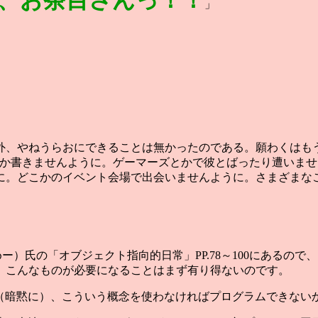
、お茶目さんっ！！
」
外、やねうらおにできることは無かったのである。願わくはも
こととか書きませんように。ゲーマーズとかで彼とばったり遭い
に。どこかのイベント会場で出会いませんように。さまざまな
。
ーめー）氏の「オブジェクト指向的日常」PP.78～100にある
、こんなものが必要になることはまず有り得ないのです。
itに（暗黙に）、こういう概念を使わなければプログラムできない