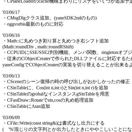
・CPlaneLoaderのcache機構まわりにリスナをいくつか追加予
'03/06/17
・CMsgDlgクラス追加。(yaneSDK2ndのもの)
・oggvorbis最新のものに対応
'03/06/16
・Math::に丸めつき割り算と丸めつき右シフト追加
(Math::roundDiv , math::roundRShift)
・CCPUIDにSSE/SSE2判別機能、メンバ関数、singletonオ
・従来のCObjectCreaterで作られたDLLファイルに対応する
yaneConfigでCObjectCreaterの実装を切り替えることが出
'03/06/13
・CSceneのシーン復帰の時の呼び出しがおかしかったの修正
・CSinTableに、Cos(int n,int r)とSin(int n,int r)を追加
・CSinTableのgrobalなインスタンスgSinTableを用意
・CFastDraw::Rotateでsin,cosの丸め処理追加
・CSinTableにAtan追加
'03/06/09
・CFile::Write(const string&)は書式なし出力にする
( '%'混じりの文字列とか出力したときにややこしいことにな