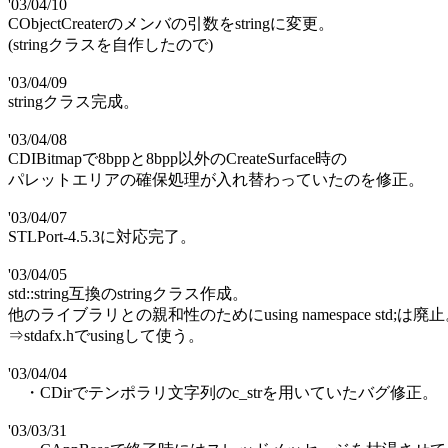
'03/04/10
CObjectCreaterのメンバの引数をstringに変更。
(stringクラスを自作したので)
'03/04/09
stringクラス完成。
'03/04/08
CDIBitmapで8bppと8bpp以外のCreateSurface時の
パレットエリアの確保処理が入れ替わっていたのを修正。
'03/04/07
STLPort-4.5.3に対応完了。
'03/04/05
std::string互換のstringクラス作成。
他のライブラリとの親和性のためにusing namespace std;は廃
⇒stdafx.hでusingして使う。
'03/04/04
・CDirでテンポラリ文字列のc_strを用いていたバグ修正。
'03/03/31