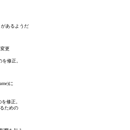
いことがあるようだ
に変更
のを修正。
rame)に
たのを修正。
化するための