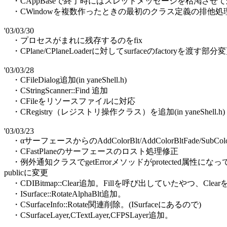
・CAppBaseで終了時にはスレッドメッセージを枯渇させ
・CWindowを複数作ったときの最初のクラス定義の排他処
'03/03/30
・プロセスがまれに残存するのをfix
・CPlane/CPlaneLoaderに対してsurfaceのfactoryを渡す部分
'03/03/28
・CFileDialog追加(in yaneShell.h)
・CStringScanner::Find 追加
・CFileをリソースファイルに対応
・CRegistry（レジストリ操作クラス）を追加(in yaneShell.h)
'03/03/23
・αサーフェースからのAddColorBlt/AddColorBltFade/SubColor
・CFastPlaneのサーフェースのロスト処理修正
・例外通知クラスでgetErrorメソッドがprotected属性にな
publicに変更
・CDIBitmap::Clear追加。Fillを呼び出していたやつ、Cl
・ISurface::RotateAlphaBlt追加。
・CSurfaceInfo::Rotate関連削除。(ISurfaceにあるので)
・CSurfaceLayer,CTextLayer,CFPSLayer追加。