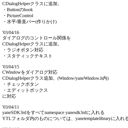
CDialogHelperクラスに追加。
・Buttonのhook
・PictureControl
・水平/垂直バー(作りかけ)
'03/04/16
ダイアログのコントロール関係を
CDialogHelperクラスに追加。
・ラジオボタン対応
・スタティックテキスト
'03/04/15
CWindowをダイアログ対応
CDialogHelperクラス追加。(Window/yaneWindow.h内)
・チェックボタン
・エディットボックス
に対応
'03/04/11
yaneSDK3rdをすべてnamespace yanesdk3rdに入れる
YTLフォルダ内のものについては、yanetemplatelibraryに入れ