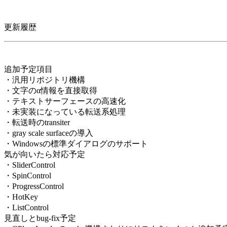
更新履歴
追加予定項目
・汎用リポジトリ機構
・文字のα情報を直接取得
・テキストサーフェースの高速化
・未実装になっている転送系処理
・転送時のtransiter
・gray scale surfaceの導入
・Windowsの標準ダイアログのサポート
気が向いたら対応予定
・SliderControl
・SpinControl
・ProgressControl
・HotKey
・ListControl
見直しとbug-fix予定