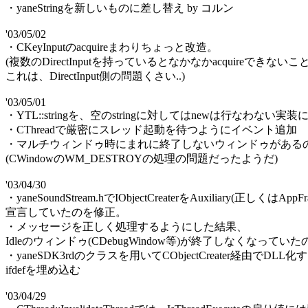
・yaneStringを新しいものに差し替え by コルン
'03/05/02
・CKeyInputのacquireまわりちょっと改造。
(複数のDirectInputを持っているとなかなかacquireできな
これは、DirectInput側の問題くさい..)
'03/05/01
・YTL::stringを、空のstringに対してはnewは行なわない実装
・CThreadで厳密にスレッド起動を待つようにイベント追加
・マルチウィンドゥ時にまれに終了しないウィンドゥがある
(CWindowのWM_DESTROYの処理の問題だったようだ)
'03/04/30
・yaneSoundStream.hでIObjectCreaterをAuxiliary(正しくはAppF
宣言していたのを修正。
・メッセージを正しく処理するようにした結果、
Idleのウィンドゥ(CDebugWindow等)が終了しなくなってい
・yaneSDK3rdのクラスを用いてCObjectCreater経由でDLL
ifdefを埋め込む
'03/04/29