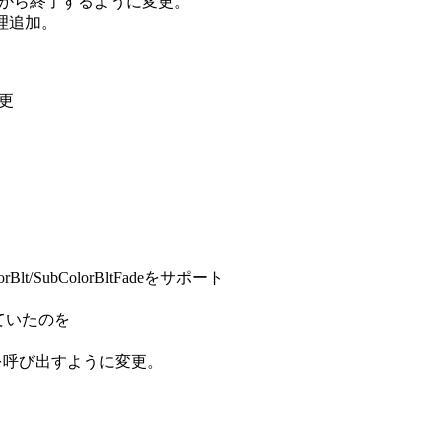
てから終了するように変更。
理追加。
変更
Blt/SubColorBltFadeをサポート
っていたのを
earを呼び出すように変更。