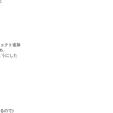
定
ブジェクト追加
ため、
来るようにした
るので)