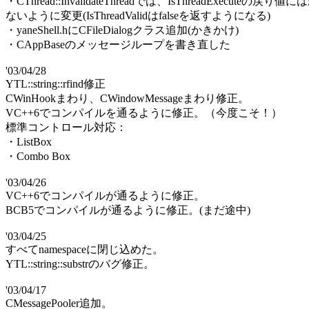
・CThread::InvalidateThreadでは、IsThreadExecuteの戻
ないように変更(IsThreadValidはfalseを返すようになる)
・yaneShell.hにCFileDialogクラス追加(かきかけ)
・CAppBaseのメッセージループを書き直した
'03/04/28
YTL::string::rfind修正
CWinHookまわり、CWindowMessageまわり修正。
VC++6でコンパイルを通るように修正。（今度こそ！）
標準コントロール対応：
・ListBox
・Combo Box
'03/04/26
VC++6でコンパイルが通るように修正。
BCB5でコンパイルが通るように修正。(まだ途中)
'03/04/25
すべてnamespaceに閉じ込めた。
YTL::string::substrのバグ修正。
'03/04/17
CMessagePooler追加。